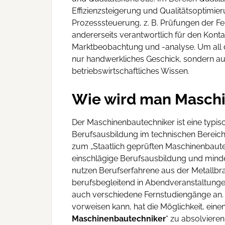
Effizienzsteigerung und Qualitätsoptimie
Prozesssteuerung, z. B. Prüfungen der Fer
andererseits verantwortlich für den Kon
Marktbeobachtung und -analyse. Um all d
nur handwerkliches Geschick, sondern a
betriebswirtschaftliches Wissen.
Wie wird man Masch
Der Maschinenbautechniker ist eine typis
Berufsausbildung im technischen Bereich
zum „Staatlich geprüften Maschinenbaute
einschlägige Berufsausbildung und minde
nutzen Berufserfahrene aus der Metallbranc
berufsbegleitend in Abendveranstaltungen,
auch verschiedene Fernstudiengänge an.
vorweisen kann, hat die Möglichkeit, ein
Maschinenbautechniker
“ zu absolviere